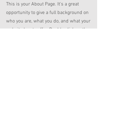
This is your About Page. It's a great
opportunity to give a full background on
who you are, what you do, and what your
website has to offer. Double click on the
text box to start editing your content and
make sure to add all the relevant details
you want to share with site visitors.
ZAPYTAJ O OFERTĘ
FOTOGRAFIA | ARCHITEKTURA | WNĘTRZA |
LUDZIE
Polityka prywatności |
Polityka plików cookie